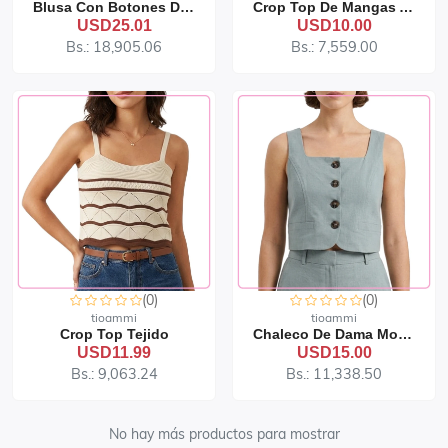
Blusa Con Botones De Flores Montage
Crop Top De Mangas A Los Hombros
USD25.01
USD10.00
Bs.: 18,905.06
Bs.: 7,559.00
(0)
(0)
tioammi
tioammi
Crop Top Tejido
Chaleco De Dama Montage
USD11.99
USD15.00
Bs.: 9,063.24
Bs.: 11,338.50
No hay más productos para mostrar