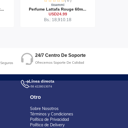
( 0 )
tioammi
...
Perfume Lattafa Rouge 60m...
Perfume 
USD24.99
Bs.: 18,910.18
B
24/7 Centro De Soporte
Ofrecemos Soporte De Calidad
 Seguras
Línea directa
+58 4228013074
Otro
Sobre Nosotros
Términos y Condiciones
Política de Privacidad
Política de Delivery