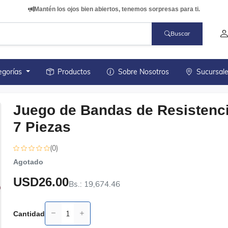
Mantén los ojos bien abiertos, tenemos sorpresas para ti.
Buscar
egorías
Productos
Sobre Nosotros
Sucursal
Juego de Bandas de Resistenc
7 Piezas
(0)
Agotado
USD26.00
Bs.: 19,674.46
Cantidad