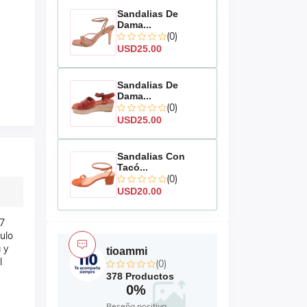
Sandalias De
Dama...
(0)
USD25.00
Sandalias De
Dama...
(0)
USD25.00
Sandalias Con
Tacó...
(0)
USD20.00
 7
ulo
 y
tioammi
l
(0)
378 Productos
0%
Reseña positiva