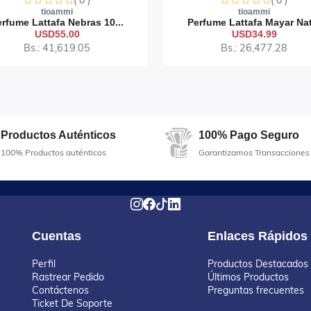
( 0 )
( 0 )
tioammi
tioammi
rfume Lattafa Nebras 10...
Perfume Lattafa Mayar Nat
USD55.00
USD34.99
Bs.: 41,619.05
Bs.: 26,477.28
Productos Auténticos
100% Pago Seguro
100% Productos auténticos
Garantizamos Transacciones
Cuentas
Enlaces Rápidos
Perfil
Productos Destacados
Rastrear Pedido
Últimos Productos
Contáctenos
Preguntas frecuentes
Ticket De Soporte