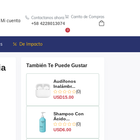
Carrito de Compras
Contactanos ahora:
Mi cuenta
+58 4228013074
0
es
De Impacto
ia
También Te Puede Gustar
Audífonos
Inalámbr...
(0)
USD15.00
Shampoo Con
Ácido...
(0)
USD6.00