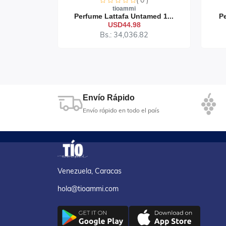
0 )
( 0 )
tioammi
ndalee...
Perfume Lattafa Untamed 1...
Pe
USD44.98
73
Bs.: 34,036.82
Envío Rápido
Envío rápido en todo el país
Venezuela, Caracas
hola@tioammi.com