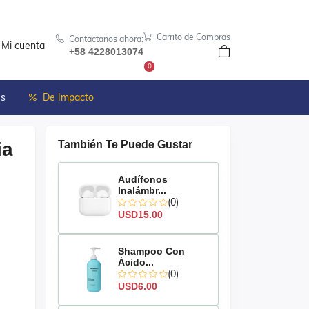
Carrito de Compras
Contactanos ahora:
Mi cuenta
+58 4228013074
0
es
De Impacto
ia
También Te Puede Gustar
Audífonos
Inalámbr...
(0)
USD15.00
Shampoo Con
Ácido...
(0)
USD6.00