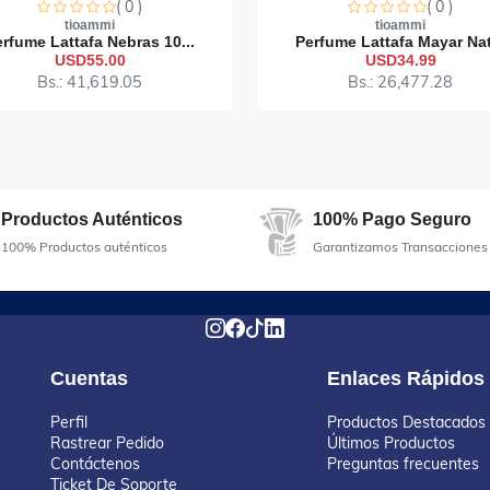
( 0 )
( 0 )
tioammi
tioammi
rfume Lattafa Nebras 10...
Perfume Lattafa Mayar Nat
USD55.00
USD34.99
Bs.: 41,619.05
Bs.: 26,477.28
Productos Auténticos
100% Pago Seguro
100% Productos auténticos
Garantizamos Transacciones
Cuentas
Enlaces Rápidos
Perfil
Productos Destacados
Rastrear Pedido
Últimos Productos
Contáctenos
Preguntas frecuentes
Ticket De Soporte