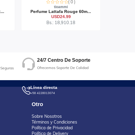
( 0 )
tioammi
...
Perfume Lattafa Rouge 60m...
Perfume 
USD24.99
Bs.: 18,910.18
B
24/7 Centro De Soporte
Ofrecemos Soporte De Calidad
 Seguras
Línea directa
+58 4228013074
Otro
Sobre Nosotros
Términos y Condiciones
Política de Privacidad
Política de Delivery