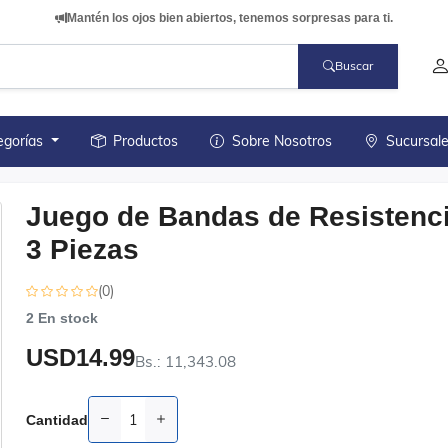
Mantén los ojos bien abiertos, tenemos sorpresas para ti.
Buscar
egorías
Productos
Sobre Nosotros
Sucursal
Juego de Bandas de Resistenc
3 Piezas
(0)
2
En stock
USD14.99
Bs.: 11,343.08
Cantidad