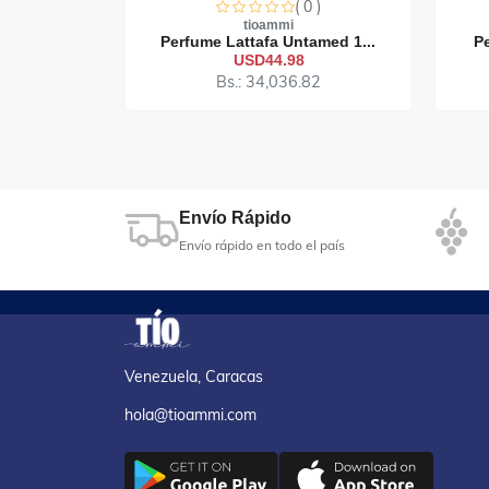
0 )
( 0 )
tioammi
ndalee...
Perfume Lattafa Untamed 1...
Pe
USD44.98
73
Bs.: 34,036.82
Envío Rápido
Envío rápido en todo el país
Venezuela, Caracas
hola@tioammi.com