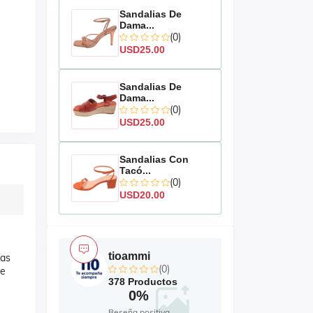
Sandalias De
Dama...
(0)
USD25.00
Sandalias De
Dama...
(0)
USD25.00
Sandalias Con
Tacó...
(0)
USD20.00
tioammi
nas
(0)
re
378 Productos
0%
Reseña positiva