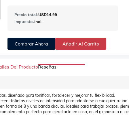
Precio total:
USD14.99
Impuesto:
incl.
Comprar Ahora
Añadir Al Carrito
alles Del Producto
Reseñas
, diseñado para tonificar, fortalecer y mejorar tu flexibilidad.
ecen distintos niveles de intensidad para adaptarse a cualquier rutina.
n forma de 8 y una banda circular, ideales para trabajar brazos, pier
l complemento perfecto para ejercitarte en casa, en el gimnasio o al ai