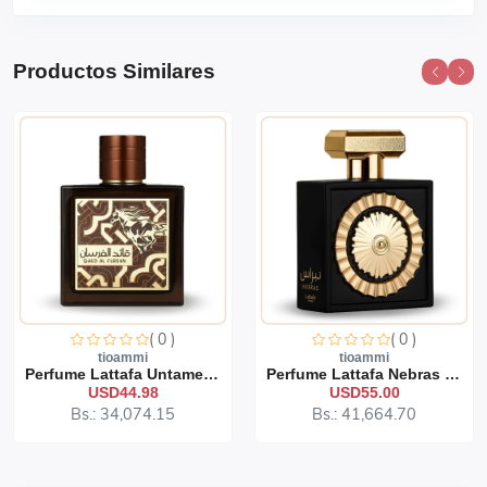
Productos Similares
( 0 )
( 0 )
tioammi
tioammi
Perfume Lattafa Untamed 1...
Perfume Lattafa Nebras 10...
USD44.98
USD55.00
Bs.: 34,074.15
Bs.: 41,664.70