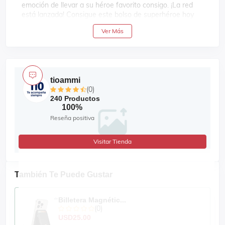
emoción de llevar a su héroe favorito consigo. ¡La red
está lanzada! Consigue este bolso de superhéroe hoy
mismo para que empiece a columpiarse hacia el colegio.
Ver Más
DETALLES ADICIONALES:
Material: Poliéster
tioammi
Tamaño: Pequeño
(0)
Compartimientos: 4
240 Productos
100%
Dimensiones: 22cm ancho, 30cm alto, 14cm
profundidad
Reseña positiva
Visitar Tienda
También Te Puede Gustar
Billetera Magnétic...
(0)
USD25.00