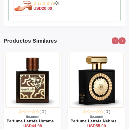
(0)
USD20.00
Productos Similares
( 0 )
( 0 )
tioammi
tioammi
Perfume Lattafa Untamed 1...
Perfume Lattafa Nebras 10...
USD44.98
USD55.00