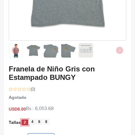
Franela de Niño Gris con
Estampado BUNGY
(0)
Agotado
Bs.: 6,053.68
USD8.00
4
6
8
Tallas
2