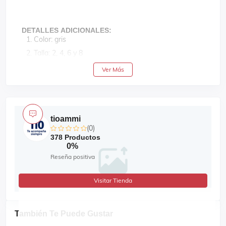
DETALLES ADICIONALES:
Color: gris
Talla: 2, 4, 6 y 8
Estilo: casual
Ver Más
Diseño: ilustración de tigre con bolsillo y cuello redondo
Material: 88% algodón y 12% poliéster
Recomendaciones de cuidado: lavar con agua tibia y planch
tioammi
(0)
378 Productos
0%
Reseña positiva
Visitar Tienda
También Te Puede Gustar