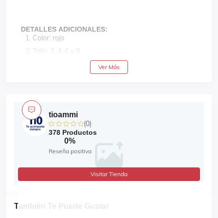
DETALLES ADICIONALES:
Color: rojo
Talla: 2, 4, 6 y 8
Estilo: casual
Ver Más
Diseño: ilustración de tigre con bolsillo y cuello redondo
Material: 88% algodón y 12% poliéster
Recomendaciones de cuidado: lavar con agua tibia y planch
tioammi
(0)
378 Productos
0%
Reseña positiva
Visitar Tienda
También Te Puede Gustar