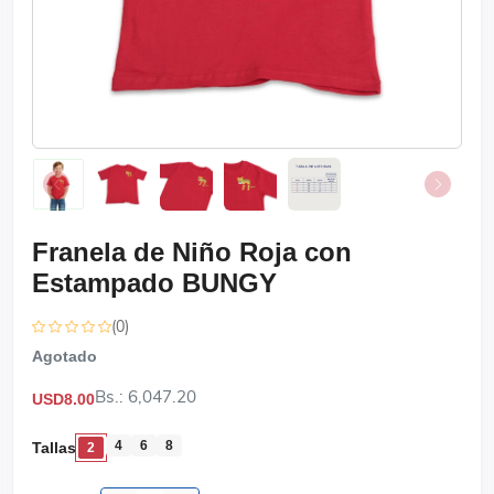
Franela de Niño Roja con
Estampado BUNGY
(0)
Agotado
Bs.: 6,047.20
USD8.00
4
6
8
Tallas
2