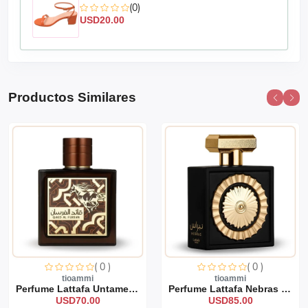
(0)
USD20.00
Productos Similares
( 0 )
( 0 )
tioammi
tioammi
Perfume Lattafa Untamed 1...
Perfume Lattafa Nebras 10...
USD70.00
USD85.00