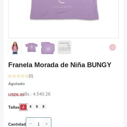
Franela Morada de Niña BUNGY
(0)
Agotado
Bs.: 4,540.26
USD6.00
4
6
8
Tallas
2
Cantidad