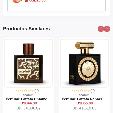
USD20.00
Productos Similares
( 0 )
( 0 )
tioammi
tioammi
Perfume Lattafa Untamed 1...
Perfume Lattafa Nebras 10...
USD44.98
USD55.00
Bs.: 34,036.82
Bs.: 41,619.05