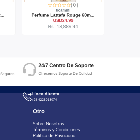
( 0 )
tioammi
...
Perfume Lattafa Rouge 60m...
Perfume 
USD24.99
Bs.: 18,889.94
B
24/7 Centro De Soporte
Ofrecemos Soporte De Calidad
 Seguras
Línea directa
+58 4228013074
Otro
Sobre Nosotros
Términos y Condiciones
Política de Privacidad