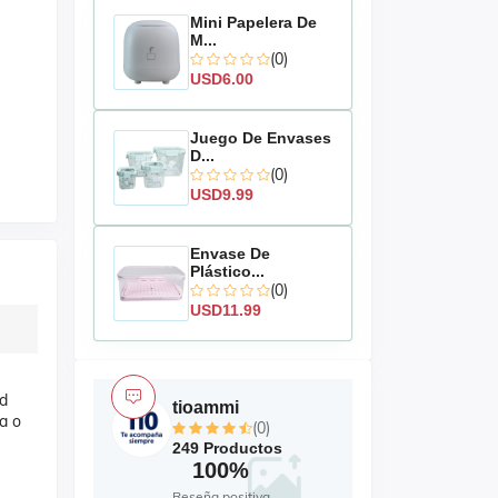
Mini Papelera De
M...
(0)
USD6.00
Juego De Envases
D...
(0)
USD9.99
Envase De
Plástico...
(0)
USD11.99
ad
tioammi
a o
(0)
249 Productos
100%
Reseña positiva