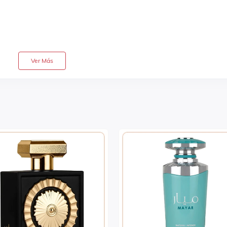
Ver Más
o, turquesa, rosado y vinotinto