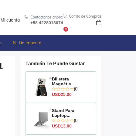
Carrito de Compras
Contactanos ahora:
Mi cuenta
+58 4228013074
0
es
De Impacto
1
También Te Puede Gustar
Billetera
Magnétic...
(0)
USD25.00
Stand Para
Laptop...
(0)
USD13.00