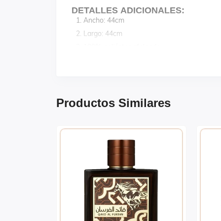
DETALLES ADICIONALES:
Ancho: 44cm
Largo: 44cm
100% poliéster afelpado
Colores: beige, dorado, fucsia, melón, morad
Productos Similares