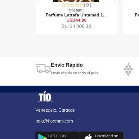
0 )
( 0 )
tioammi
ndalee...
Perfume Lattafa Untamed 1...
Pe
USD44.98
44
Bs.: 34,000.38
Envío Rápido
Envío rápido en todo el país
Venezuela, Caracas
hola@tioammi.com