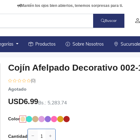
Mantén los ojos bien abiertos, tenemos sorpresas para ti.
Buscar
egorías
Productos
Sobre Nosotros
Sucursal
Cojín Afelpado Decorativo 002-
(0)
Agotado
USD6.99
Bs.: 5,283.74
Color
Cantidad