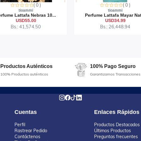
( 0 )
( 0 )
tioammi
tioammi
rfume Lattafa Nebras 10...
Perfume Lattafa Mayar Nat
USD55.00
USD34.99
Bs.: 41,574.50
Bs.: 26,448.94
Productos Auténticos
100% Pago Seguro
100% Productos auténticos
Garantizamos Transacciones
Cuentas
Enlaces Rápidos
Perfil
Productos Destacados
Rastrear Pedido
Últimos Productos
Contáctenos
Preguntas frecuentes