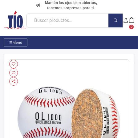
Mantén los ojos bien abiertos,
tenemos sorpresas para ti.
0
Menú