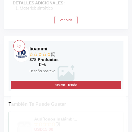
DETALLES ADICIONALES:
Material: sintético
Medidas: 23cm y 113g
Ver Más
Tecnología de núcleo hueco
Color: blanco
tioammi
(0)
378 Productos
0%
Reseña positiva
Visitar Tienda
También Te Puede Gustar
Audífonos Inalámbr...
(0)
USD15.00