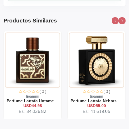
Productos Similares
( 0 )
( 0 )
tioammi
tioammi
Perfume Lattafa Untamed 1...
Perfume Lattafa Nebras 10...
USD44.98
USD55.00
Bs.: 34,036.82
Bs.: 41,619.05