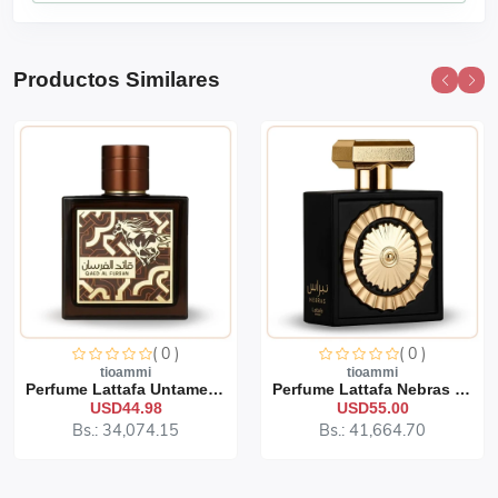
Productos Similares
( 0 )
( 0 )
tioammi
tioammi
Perfume Lattafa Untamed 1...
Perfume Lattafa Nebras 10...
USD44.98
USD55.00
Bs.: 34,074.15
Bs.: 41,664.70