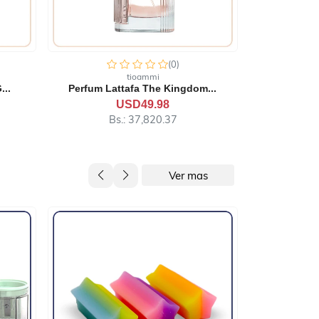
(0)
tioammi
m...
Perfume Lattafa Leather An...
Perfume 
USD29.99
Bs.: 22,693.73
B
Ver mas
-30%