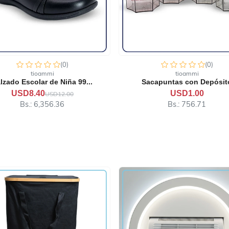
(0)
(0)
tioammi
tioammi
Sacapuntas con Depósito
Borrador con Forma de Estr
USD1.00
USD0.90
Bs.: 756.71
Bs.: 681.04