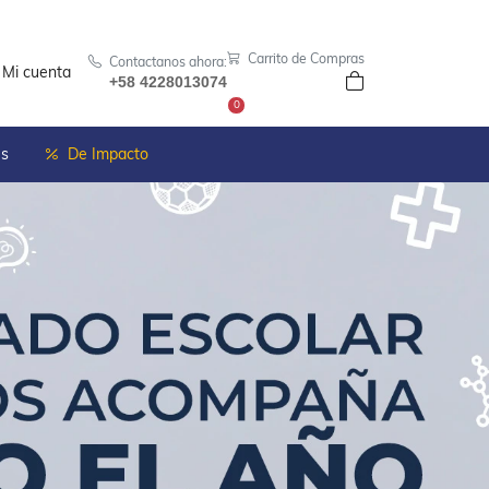
Carrito de Compras
Contactanos ahora:
Mi cuenta
+58 4228013074
0
es
De Impacto