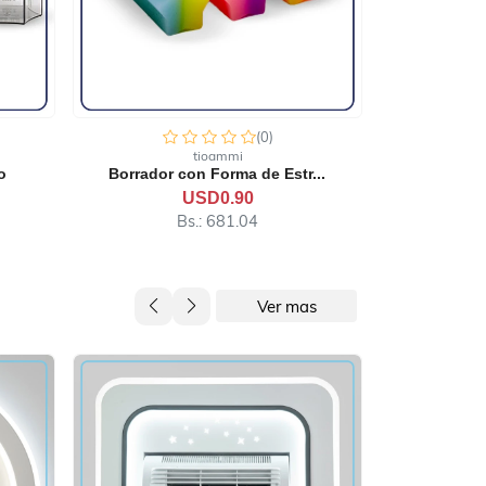
(0)
tioammi
...
Chemise Escolar Unisex con...
Cartuche
USD5.59
USD7.99
Bs.: 4,232.28
Ver mas