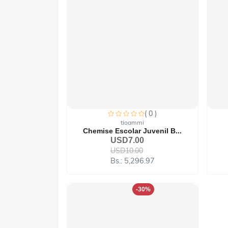
( 0 )
tioammi
Chemise Escolar Juvenil B...
USD7.00
USD10.00
Bs.: 5,296.97
-30%