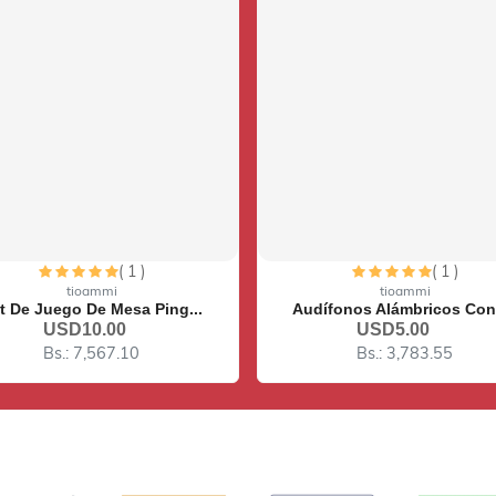
( 1 )
( 1 )
o siento, este artículo está agotado
Lo siento, este artículo está agot
tioammi
tioammi
dífonos Alámbricos Cone...
Botella De Agua Deportiva
USD5.00
USD4.00
Bs.: 3,783.55
Bs.: 3,026.84