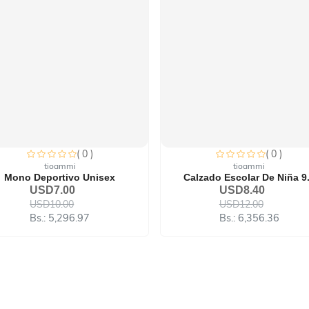
( 0 )
( 0 )
tioammi
tioammi
Mono Deportivo Unisex
Calzado Escolar De Niña 9.
USD7.00
USD8.40
USD10.00
USD12.00
Bs.: 5,296.97
Bs.: 6,356.36