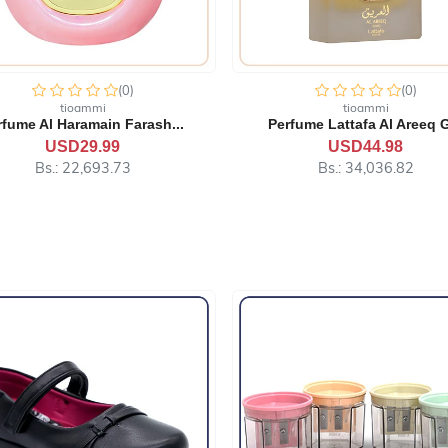
(0)
(0)
tioammi
tioammi
erfume Lattafa Al Areeq G...
Perfum Lattafa The Kingdo
USD44.98
USD49.98
Bs.: 34,036.82
Bs.: 37,820.37