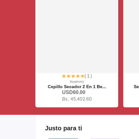
 1 )
( 1 )
está agotado
Lo siento, este artículo está agotado
L
tioammi
En 1 Be...
Set De Juego De Mesa Ping...
Au
USD10.00
.60
Bs.: 7,567.10
Justo
para ti