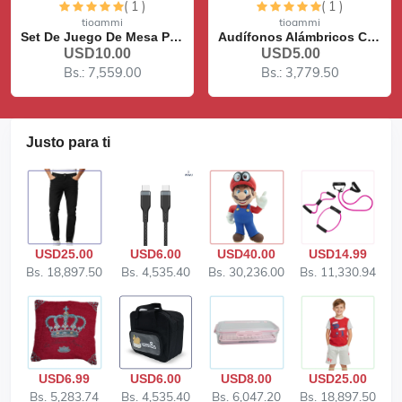
( 1 )
( 1 )
Lo siento, este artículo está agotado
Lo siento, este artículo está agotado
tioammi
tioammi
Set De Juego De Mesa Ping...
Audífonos Alámbricos Cone...
USD10.00
USD5.00
Bs.: 7,559.00
Bs.: 3,779.50
Justo
para ti
USD25.00
USD6.00
USD40.00
USD14.99
Bs. 18,897.50
Bs. 4,535.40
Bs. 30,236.00
Bs. 11,330.94
USD6.99
USD6.00
USD8.00
USD25.00
Bs. 5,283.74
Bs. 4,535.40
Bs. 6,047.20
Bs. 18,897.50