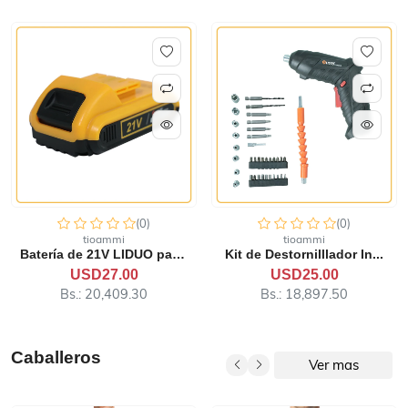
(0)
(0)
tioammi
tioammi
Kit de Destornilllador In...
Pulidora Eléctrica de Mano
USD25.00
USD60.00
Bs.: 18,897.50
Bs.: 45,354.00
Caballeros
Ver mas