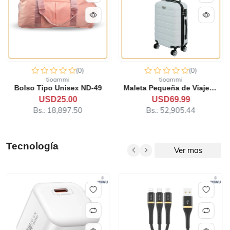
(0)
(0)
tioammi
tioammi
Maleta Pequeña de Viaje T1...
Maleta Mediana de Viaje LG...
USD69.99
USD84.99
Bs.: 52,905.44
Bs.: 64,243.94
Tecnología
Ver mas