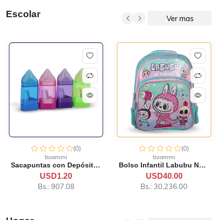
Escolar
Ver mas
(0)
(0)
tioammi
tioammi
Sacapuntas con Depósito y...
Bolso Infantil Labubu ND-1...
USD1.20
USD40.00
Bs.: 907.08
Bs.: 30,236.00