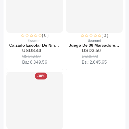
( 0 )
( 0 )
tioammi
tioammi
Calzado Escolar De Niña 9...
Juego De 36 Marcadores Do...
USD8.40
USD3.50
USD12.00
USD5.00
Bs.: 6,349.56
Bs.: 2,645.65
-30%