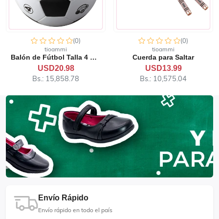
(0)
(0)
tioammi
tioammi
Balón de Fútbol Talla 4 80...
Cuerda para Saltar
USD20.98
USD13.99
Bs.: 15,858.78
Bs.: 10,575.04
Envío Rápido
Envío rápido en todo el país