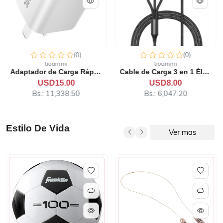
(0)
(0)
tioammi
tioammi
Cable de Carga 3 en 1 Élit...
Cable USB C a USB C Starli...
USD8.00
USD3.00
Bs.: 6,047.20
Bs.: 2,267.70
Estilo De Vida
Ver mas