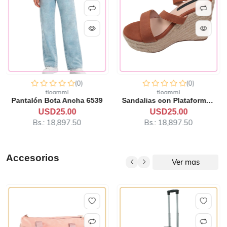
(0)
(0)
tioammi
tioammi
Sandalias con Plataforma d...
Blusa Tejida
USD25.00
USD15.00
Bs.: 18,897.50
Bs.: 11,338.50
Accesorios
Ver mas