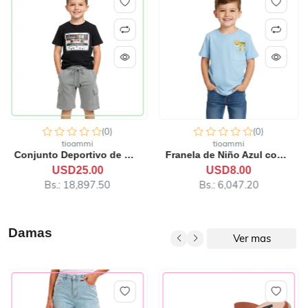
(0)
(0)
tioammi
tioammi
Franela de Niño Azul con E...
Vestido Rosado de Bebé BUN...
USD8.00
USD15.01
Bs.: 6,047.20
Bs.: 11,346.06
Damas
Ver mas