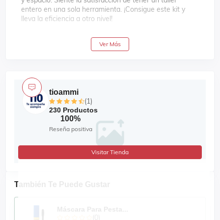
y espacio. Siente la satisfacción de tener un taller
entero en una sola herramienta. ¡Consigue este kit y
lleva la eficiencia a otro nivel!
Ver Más
DETALLES ADICIONALES:
Batería de Litio
98 V Max
Protección de carga inteligente
tioammi
4.0 AH
(1)
230 Productos
100%
Reseña positiva
Visitar Tienda
También Te Puede Gustar
Máscara Para Pesta...
(0)