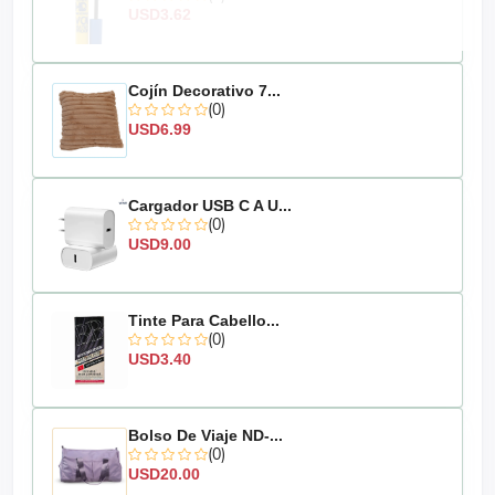
USD3.62
Cojín Decorativo 7...
(0)
USD6.99
Cargador USB C A U...
(0)
USD9.00
Tinte Para Cabello...
(0)
USD3.40
Bolso De Viaje ND-...
(0)
USD20.00