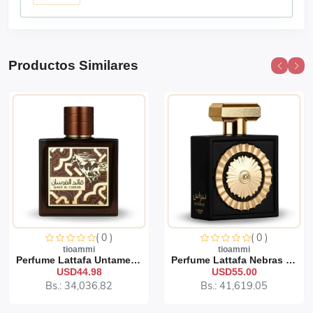
Productos Similares
( 0 )
( 0 )
tioammi
tioammi
Perfume Lattafa Untamed 1...
Perfume Lattafa Nebras 10...
USD44.98
USD55.00
Bs.: 34,036.82
Bs.: 41,619.05