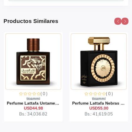
Productos Similares
( 0 )
( 0 )
tioammi
tioammi
Perfume Lattafa Untamed 1...
Perfume Lattafa Nebras 10...
USD44.98
USD55.00
Bs.: 34,036.82
Bs.: 41,619.05