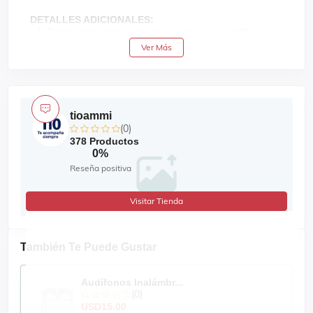
DETALLES ADICIONALES:
Compartimientos: uno con cierre tipo cremallera
Ver Más
Material: policarbonato
Forro interior: poliéster
Asas: 1 retráctil,1 lateral de 24cm y 1 superior de
24cm
tioammi
Tipo de ruedas: spinner 4 ruedas que giran 360°
(0)
Cerradura de combinación TSA
378 Productos
0%
Accesorios: correa elástica en forma de X
Reseña positiva
Capacidad: 20-25kg
Tamaño por pulgadas: 29´´
Visitar Tienda
Dimensiones: 92cm de altura x 43cm de ancho x
29cm de profundidad
También Te Puede Gustar
Audífonos Inalámbr...
(0)
USD15.00