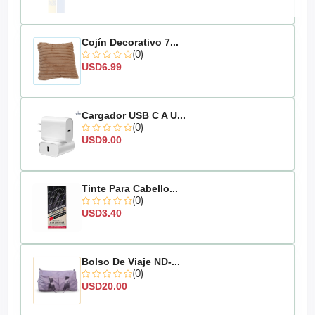
Cojín Decorativo 7...
(0)
USD6.99
Cargador USB C A U...
(0)
USD9.00
Tinte Para Cabello...
(0)
USD3.40
Bolso De Viaje ND-...
(0)
USD20.00