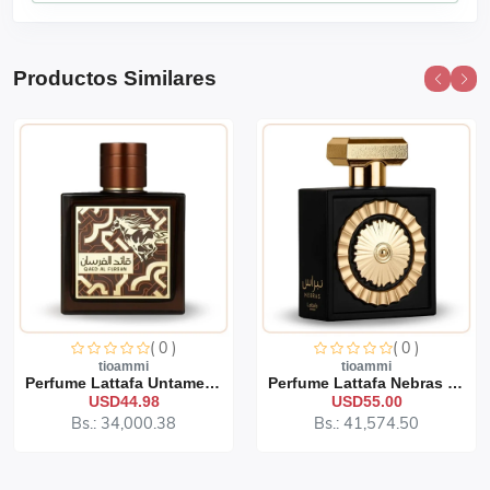
Productos Similares
( 0 )
( 0 )
tioammi
tioammi
Perfume Lattafa Untamed 1...
Perfume Lattafa Nebras 10...
USD44.98
USD55.00
Bs.: 34,000.38
Bs.: 41,574.50