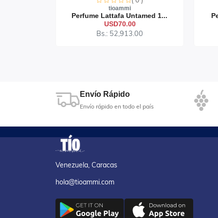
0 )
( 0 )
tioammi
ndalee...
Perfume Lattafa Untamed 1...
Pe
USD70.00
50
Bs.: 52,913.00
Envío Rápido
Envío rápido en todo el país
Venezuela, Caracas
hola@tioammi.com