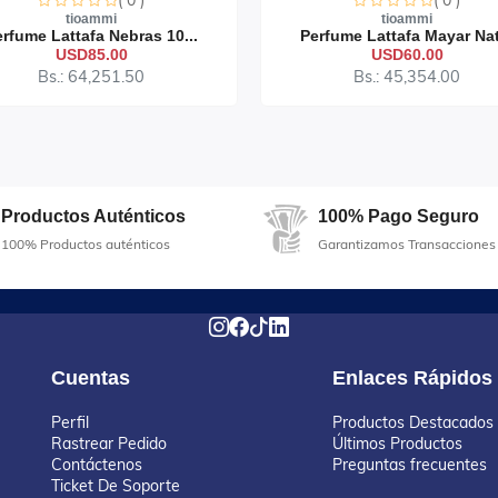
( 0 )
( 0 )
tioammi
tioammi
rfume Lattafa Nebras 10...
Perfume Lattafa Mayar Nat
USD85.00
USD60.00
Bs.: 64,251.50
Bs.: 45,354.00
Productos Auténticos
100% Pago Seguro
100% Productos auténticos
Garantizamos Transacciones
Cuentas
Enlaces Rápidos
Perfil
Productos Destacados
Rastrear Pedido
Últimos Productos
Contáctenos
Preguntas frecuentes
Ticket De Soporte