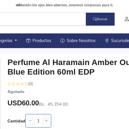
Mantén los ojos bien abiertos, tenemos sorpresas para ti.
Buscar
egorías
Productos
Sobre Nosotros
Sucursal
Perfume Al Haramain Amber O
Blue Edition 60ml EDP
(0)
Agotado
USD60.00
Bs.: 45,354.00
Cantidad