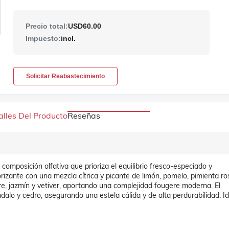
Precio total:
USD60.00
Impuesto:
incl.
Solicitar Reabastecimiento
alles Del Producto
Reseñas
mposición olfativa que prioriza el equilibrio fresco-especiado y
izante con una mezcla cítrica y picante de limón, pomelo, pimienta ro
bre, jazmín y vetiver, aportando una complejidad fougere moderna. El
alo y cedro, asegurando una estela cálida y de alta perdurabilidad. Id