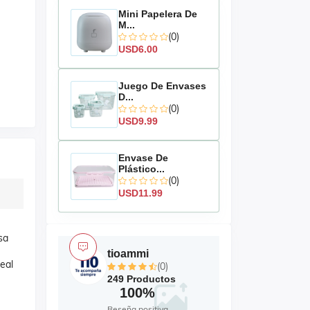
Mini Papelera De
M...
(0)
USD6.00
Juego De Envases
D...
(0)
USD9.99
Envase De
Plástico...
(0)
USD11.99
sa
tioammi
eal
(0)
249 Productos
100%
Reseña positiva