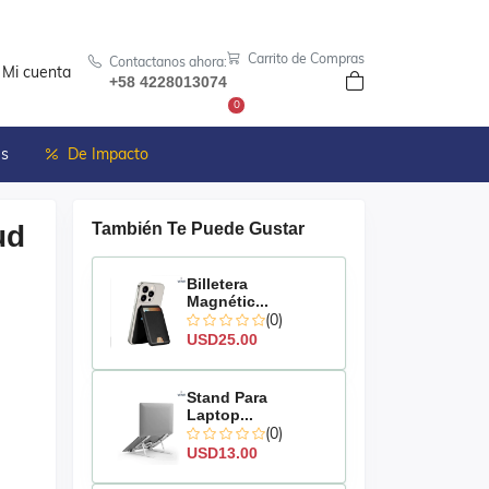
Carrito de Compras
Contactanos ahora:
Mi cuenta
+58 4228013074
0
es
De Impacto
ud
También Te Puede Gustar
Billetera
Magnétic...
(0)
USD25.00
Stand Para
Laptop...
(0)
USD13.00