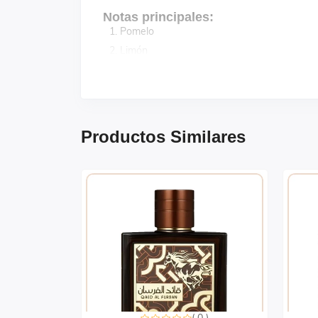
Notas principales:
Pomelo
Limón
Menta
Pimienta rosa
Productos Similares