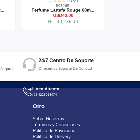
( 0 )
tioammi
...
Perfume Lattafa Rouge 60m...
Perfume 
USD40.00
Bs.: 30,236.00
B
24/7 Centro De Soporte
Ofrecemos Soporte De Calidad
 Seguras
Línea directa
+58 4228013074
Otro
Sobre Nosotros
Términos y Condiciones
Política de Privacidad
Política de Delivery