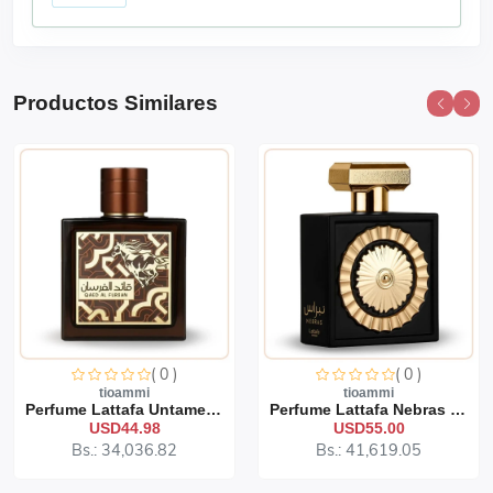
Productos Similares
( 0 )
( 0 )
tioammi
tioammi
Perfume Lattafa Untamed 1...
Perfume Lattafa Nebras 10...
USD44.98
USD55.00
Bs.: 34,036.82
Bs.: 41,619.05