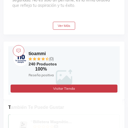
seguridad. No es solo un perfume, es la firma olfativa
que refleja tu aspiración y tu éxito.
Notas principales:
Ver Más
Mirto
Limón
Bergamota
Albahaca
tioammi
(0)
Marinas
240 Productos
Rosa
100%
Reseña positiva
Jazmín
Visitar Tienda
También Te Puede Gustar
Billetera Magnétic...
(0)