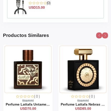
(0)
USD15.00
Productos Similares
( 0 )
( 0 )
tioammi
tioammi
Perfume Lattafa Untamed 1...
Perfume Lattafa Nebras 10...
USD70.00
USD85.00