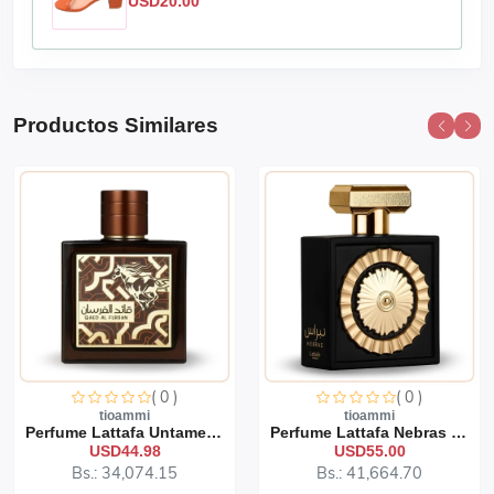
USD20.00
Productos Similares
( 0 )
( 0 )
tioammi
tioammi
Perfume Lattafa Untamed 1...
Perfume Lattafa Nebras 10...
USD44.98
USD55.00
Bs.: 34,074.15
Bs.: 41,664.70