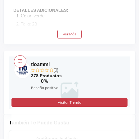
DETALLES ADICIONALES:
Color: verde
Talla: 28
Estilo: casual
Ver Más
Diseño: pantalón clásico con bolsillos en la parte
frontal y trasera, cierre y botón para abrochar
Material: 73% algodón, 25% poliéster y 2% elastano
Recomendaciones de cuidado: lavar con prendas de
tioammi
colores similares y planchar a baja temperatura solo
(0)
cuando sea necesario
378 Productos
0%
Reseña positiva
Visitar Tienda
También Te Puede Gustar
Audífonos Inalámbr...