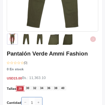
Pantalón Verde Ammi Fashion
(0)
0
En stock
Bs.: 11,363.10
USD15.00
30
32
34
36
38
40
Tallas
28
Cantidad