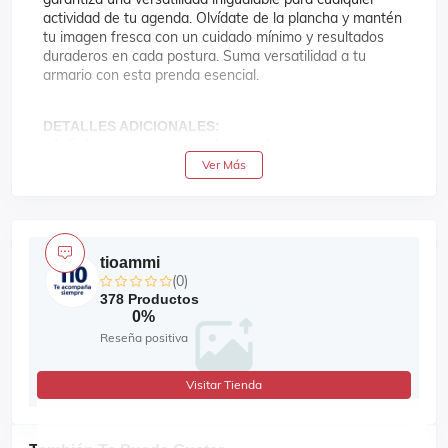
actividad de tu agenda. Olvídate de la plancha y mantén
tu imagen fresca con un cuidado mínimo y resultados
duraderos en cada postura. Suma versatilidad a tu
armario con esta prenda esencial.
DETALLES ADICIONALES:
Color: gris, negro, rosado y verde
Ver Más
Talla: S, M, L y XL
Estilo: casual
Diseño: short ligero liso con botón sencillo, con
bolsillos laterales estilo cargo.
tioammi
Material: 70% algodón y 30% ramio
(0)
Recomendaciones de cuidado: lavar con agua tibia,
378 Productos
no planchar.
0%
Reseña positiva
Visitar Tienda