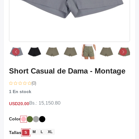
Short Casual de Dama - Montage
(0)
1
En stock
Bs.: 15,150.80
USD20.00
Color
M
L
XL
Tallas
S