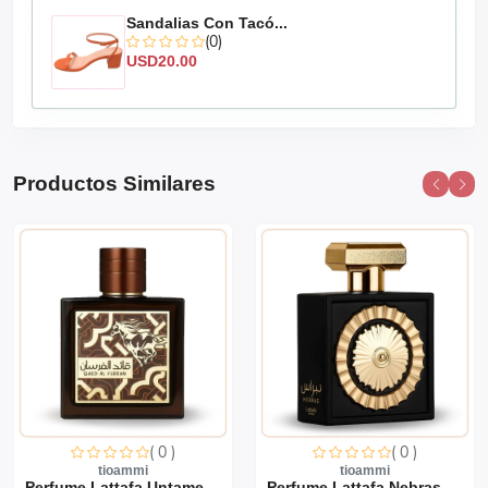
Sandalias Con Tacó...
(0)
USD20.00
Productos Similares
( 0 )
( 0 )
tioammi
tioammi
Perfume Lattafa Untamed 1...
Perfume Lattafa Nebras 10...