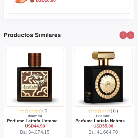
USD20.00
Productos Similares
( 0 )
( 0 )
tioammi
tioammi
Perfume Lattafa Untamed 1...
Perfume Lattafa Nebras 10...
USD44.98
USD55.00
Bs.: 34,074.15
Bs.: 41,664.70