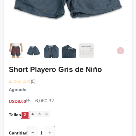
Short Playero Gris de Niño
(0)
Agotado
Bs.: 6,060.32
USD8.00
4
6
8
Tallas
2
Cantidad