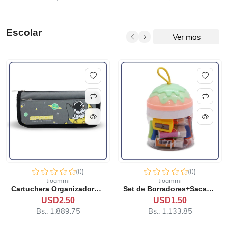
Escolar
Ver mas
(0)
(0)
tioammi
tioammi
Set de Borradores+Sacapunt...
Sacapuntas con Tapa y Depó...
USD1.50
USD1.00
Bs.: 1,133.85
Bs.: 755.90