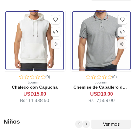
(0)
(0)
tioammi
tioammi
Chaleco con Capucha
Chemise de Caballero de OB...
USD15.00
USD10.00
Bs.: 11,338.50
Bs.: 7,559.00
Niños
Ver mas