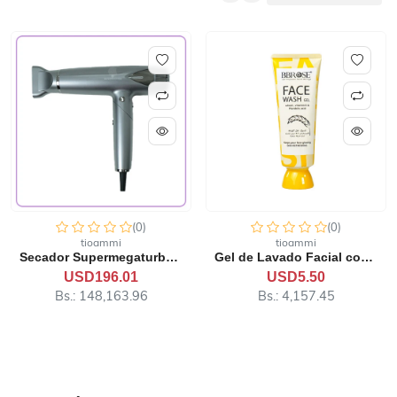
(0)
(0)
tioammi
tioammi
Gel de Lavado Facial con T...
Pañales Mini 2 Lemsa Joy
USD5.50
USD5.00
Bs.: 4,157.45
Bs.: 3,779.50