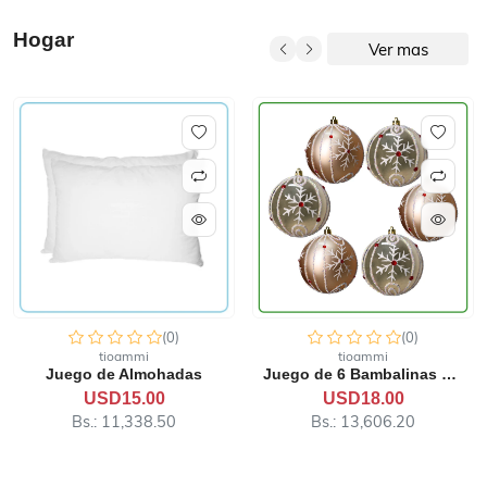
Hogar
Ver mas
(0)
(0)
tioammi
tioammi
Juego de 6 Bambalinas de 1...
Bandeja pequeña para horne...
USD18.00
USD5.00
Bs.: 13,606.20
Bs.: 3,779.50