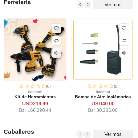
Ferretería
Ver mas
(0)
(0)
tioammi
tioammi
Bomba de Aire Inalámbrica
Kit de Amoladora Angular
USD40.00
USD70.00
Bs.: 30,236.00
Bs.: 52,913.00
Caballeros
Ver mas