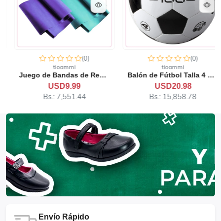
(0)
(0)
tioammi
tioammi
Juego de Bandas de Resiste...
Balón de Fútbol Talla 4 80...
USD9.99
USD20.98
Bs.: 7,551.44
Bs.: 15,858.78
Envío Rápido