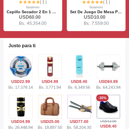
( 1 )
( 1 )
Lo siento, este artículo está agotado
Lo siento, este artículo está agotado
tioammi
tioammi
Set De Juego De Mesa Ping...
Audífonos Alámbricos Cone...
USD10.00
USD5.00
Bs.: 7,559.00
Bs.: 3,779.50
Justo
para ti
USD22.99
USD4.99
USD8.40
USD84.99
Bs. 17,378.14
Bs. 3,771.94
Bs. 6,349.56
Bs. 64,243.94
-30%
USD12.00
USD34.99
USD25.00
USD77.00
USD8.40
Bs. 26,448.94
Bs. 18,897.50
Bs. 58,204.30