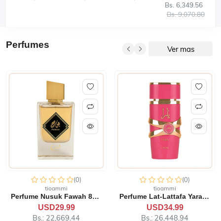
Bs. 6,349.56
Bs. 9,070.80
Perfumes
Ver mas
(0)
(0)
tioammi
tioammi
Perfume Lat-Lattafa Yara C...
Perfume Lattafa Teriaq 100...
USD34.99
USD60.00
Bs.: 26,448.94
Bs.: 45,354.00