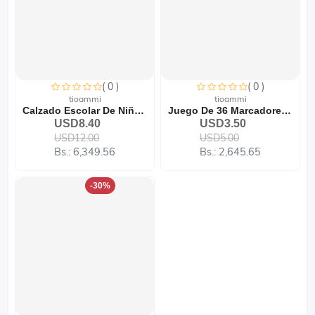
( 0 )
( 0 )
tioammi
tioammi
Calzado Escolar De Niña 9...
Juego De 36 Marcadores Do...
USD8.40
USD3.50
USD12.00
USD5.00
Bs.: 6,349.56
Bs.: 2,645.65
-30%