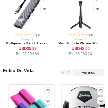
(0)
(0)
tioammi
tioammi
Multipuerto 8 en 1 Travel...
Mini Trípode Warrior WI-SE...
USD35.99
USD48.00
Bs.: 27,204.84
Bs.: 36,283.20
Estilo De Vida
Ver mas