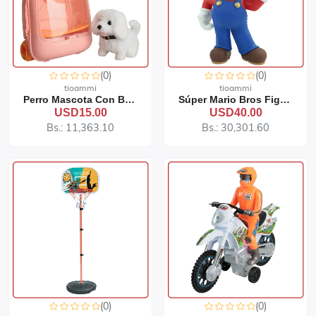
(0)
(0)
tioammi
tioammi
Perro Mascota Con Bolso De Juguete
Súper Mario Bros Figura De Colección 91-358
USD15.00
USD40.00
Bs.: 11,363.10
Bs.: 30,301.60
(0)
(0)