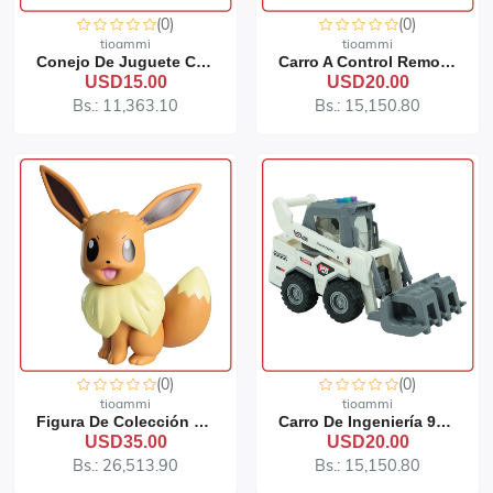
(0)
(0)
tioammi
tioammi
Conejo De Juguete Con Bolso
Carro A Control Remoto 91-99
USD15.00
USD20.00
Bs.: 11,363.10
Bs.: 15,150.80
(0)
(0)
tioammi
tioammi
Figura De Colección Eevee 91-387
Carro De Ingeniería 91-302
USD35.00
USD20.00
Bs.: 26,513.90
Bs.: 15,150.80