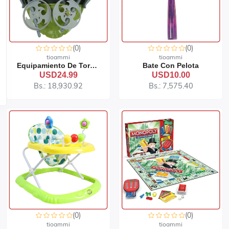
(0)
(0)
tioammi
tioammi
Equipamiento De Tortuga Ninja
Bate Con Pelota
USD24.99
USD10.00
Bs.: 18,930.92
Bs.: 7,575.40
(0)
(0)
tioammi
tioammi