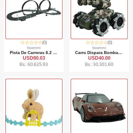
(0)
(0)
tioammi
tioammi
Pista De Carreras 6.2 Metros 91-116
Carro Dispara Bombas De Goma 91-39
USD80.03
USD40.00
Bs.: 60,625.93
Bs.: 30,301.60