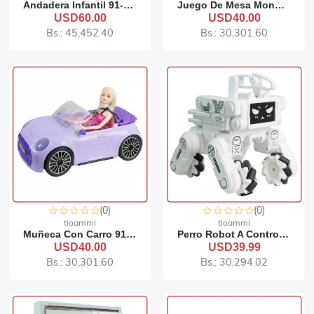
Andadera Infantil 91-519
Juego De Mesa Monopolio Electrónico
USD60.00
USD40.00
Bs.: 45,452.40
Bs.: 30,301.60
(0)
(0)
tioammi
tioammi
Muñeca Con Carro 91-535
Perro Robot A Control Remoto
USD40.00
USD39.99
Bs.: 30,301.60
Bs.: 30,294.02