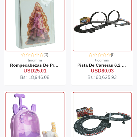
(0)
(0)
tioammi
tioammi
Rompecabezas De Princesa 3D 91-395
Pista De Carreras 6.2 Metros 91-117
USD25.01
USD80.03
Bs.: 18,946.08
Bs.: 60,625.93