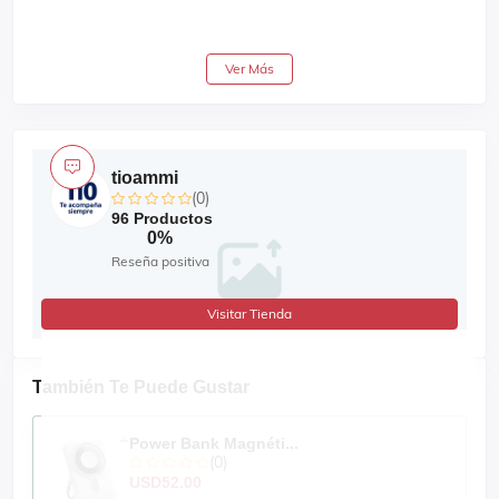
Notas principales:
Ver Más
Pimienta rosa
Rosa
Jazmín sambac
Nardos
tioammi
(0)
96 Productos
0%
Reseña positiva
Visitar Tienda
También Te Puede Gustar
Power Bank Magnéti...
(0)
USD52.00