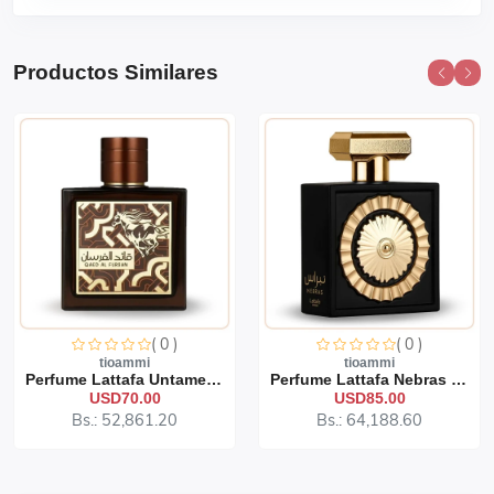
Productos Similares
( 0 )
( 0 )
tioammi
tioammi
Perfume Lattafa Untamed 1...
Perfume Lattafa Nebras 10...
USD70.00
USD85.00
Bs.: 52,861.20
Bs.: 64,188.60