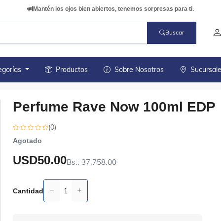
Mantén los ojos bien abiertos, tenemos sorpresas para ti.
Buscar
egorías
Productos
Sobre Nosotros
Sucursal
Perfume Rave Now 100ml EDP
(0)
Agotado
USD50.00
Bs.: 37,758.00
Cantidad