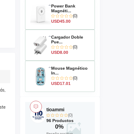
Power Bank
Magnéti...
(0)
USD45.00
Cargador Doble
Pue...
(0)
USD8.00
Mouse Magnético
In...
(0)
USD17.01
ás,
ste
tioammi
(0)
96 Productos
0%
Reseña positiva