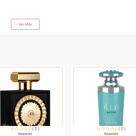
Ver Más
( 0 )
( 0 )
tioammi
tioammi