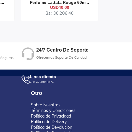
...
Perfume Lattafa Rouge 60m...
Perfume 
USD40.00
Bs.: 30,206.40
B
24/7 Centro De Soporte
Ofrecemos Soporte De Calidad
 Seguras
Línea directa
+58 4228013074
Otro
Sobre Nosotros
Términos y Condiciones
Política de Privacidad
Política de Delivery
Política de Devolución