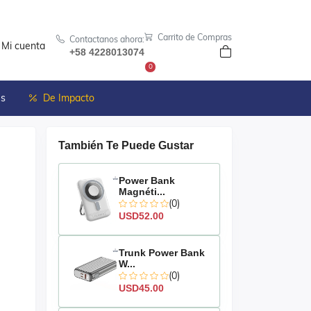
Carrito de Compras
Contactanos ahora:
Mi cuenta
+58 4228013074
0
es
De Impacto
También Te Puede Gustar
Power Bank
Magnéti...
(0)
USD52.00
Trunk Power Bank
W...
(0)
USD45.00