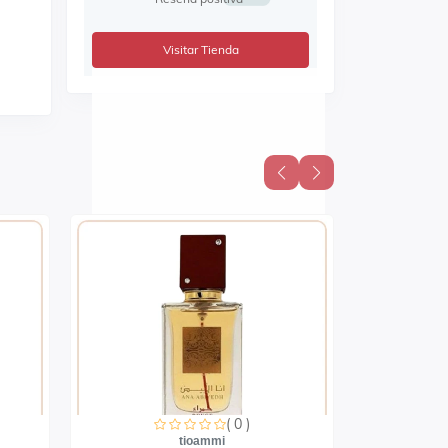
Visitar Tienda
( 0 )
tioammi