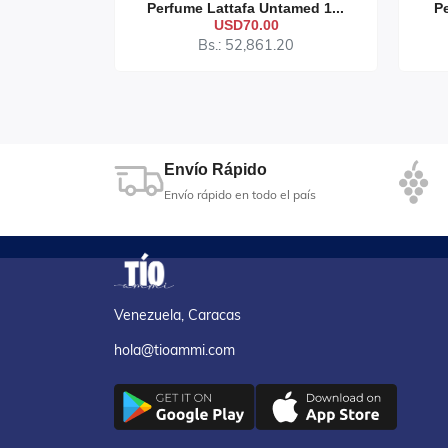
ndalee...
Perfume Lattafa Untamed 1...
Pe
USD70.00
20
Bs.: 52,861.20
Envío Rápido
Envío rápido en todo el país
Venezuela, Caracas
hola@tioammi.com